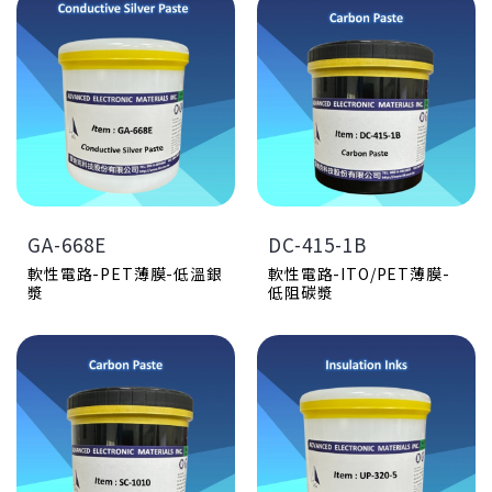
色霧面三種，此類產品之固
透明
油性銀漿 (無鹵
親水性碳
含量為100%，不含溶劑。
50±3
素)
漿
此UV油墨亦因其熱收縮率
5,000±1,000 (cps)
之不同，可分為絕緣保護用
≧1,500 gf
與可印跳線用兩大類。
PET乾膜厚度18 μm~22
GA-701B
C-1803
μm
銀灰
黑色
≦30
≦ 90
1.0wt%~1.5 wt%
2H
6B
加入硬化劑之產品請於加入
4B
≧ 90%
4小時內使用完畢
~78.5
47±1
烘箱150℃/90s
105,000±15,000
25,000±5,000 (cps)
產品編號
觸控螢幕、軟性電路板與薄
130℃/30min
120℃/30min
外觀顏色
膜開關之應用
觸控螢幕用- 絲印銀漿、細
軟性電路板與冷光板之應用
GA-668E
DC-415-1B
耐壓絕緣
規格書下載
線路
規格書下載點
鉛筆硬度
軟性電路-PET薄膜-低溫銀
軟性電路-ITO/PET薄膜-
規格書下載點
附著力
漿
低阻碳漿
固含wt%
PSA-739S7
油性碳漿
粘度cps @25℃
黃色
GA-6402E
固化條件oven
49± 3
銀黃
建議應用
4,000 ± 800 (cp)
≦40
SC-1010
規格書
≧1,500 gf
F
黑色
PET乾膜厚度18 μm~22
4B
≦ 18
μm
~79
2B
30,000±6,000
≧ 90%
1.0wt%~1.5 wt%
140℃/60min
40±1
烘烤型絕緣
加入硬化劑之產品請於加入
觸控螢幕、軟性電路板
210,000±40,000 (cps)