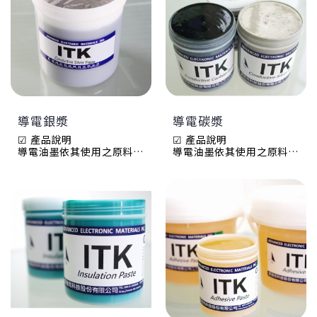
導電銀漿
導電碳漿
☑ 產品說明
☑ 產品說明
導電油墨依其使用之原料樹
導電油墨依其使用之原料樹
脂種類之不同，可分為兩大
脂種類之不同，可分為兩大
類：油性導電油墨與親水性
類：油性導電油墨與親水性
導電油墨。
導電油墨。
油性導電油墨係將導電粉清
油性導電油墨係將導電粉清
除於有機溶劑中再經添加導
除於有機溶劑中再經添加導
電粒子製成；親水性導電油
電粒子製成；親水性導電油
墨係採用水性樹脂，添加少
墨係採用水性樹脂，添加少
量之親水性溶劑以調整其印
量之親水性溶劑以調整其印
刷性後再經添加導電粒子製
刷性後再經添加導電粒子製
成。親水性導電油墨由於是
成。親水性導電油墨由於是
以水性樹脂製成，僅添加少
以水性樹脂製成，僅添加少
量之溶劑，故其所含之揮發
量之溶劑，故其所含之揮發
量較油性油墨少很多，對人
量較油性油墨少很多，對人