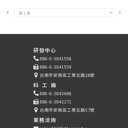
(85℃/40min，電阻<15）
120℃/30min
UP-316
規格書下載
規格書下載點
生技產品用
白色霧面
規格書下載點
250VDC 200MΩ
(印刷兩層)
PSA-731#4A
GA6401#5D1A+
HB
黃色
銀黃
GC-1011-7J
100/100
53 ± 2
≦25
黑色
~58%
5,800 ± 600 (cps)
2H
≦ 50
37,000±5,000 (cps)
≧1,200 gf
4B
≧ 2B
120℃/30min
PET乾膜厚度18 μm~22
~76
≧ 90%
通用型，絕緣性佳
μm
研發中心
53,000±8,000
52±1
規格書下載點
130℃/30min
20,000±5,000 (cps)
單劑型產品，無須外加硬化
886-6-3841558
觸控螢幕用- 激光銀漿
120℃/30min
劑
規格書下載點
生技產品用
886-6-3841559
UP-316G
烘箱120℃/80s 或IR隧道
規格書下載點
綠色霧面
爐120℃/80s或150℃/1
台南市安南區工業五路28號
500VDC 200MΩ
min
GA-6405F
(印刷兩層)
觸控螢幕、軟性電路板與薄
銀灰
GC-1616F
科工廠
HB
膜開關之應用
≦40
黑色
100/100
規格書下載
2H
886-6-3843668
≦ 50
~58%
4B
≧ 2B
31,000±5,000
886-6-3842271
~72
≧ 90%
120℃/30min
40,000±5,000
50±2
台南市安南區工業五路57號
通用型，絕緣性佳
130℃/30min
26,000±50,000 (cps)
規格書下載點
觸控螢幕用- 激光銀漿
120℃/30min
業務洽詢
規格書下載點
生技產品用
規格書下載點