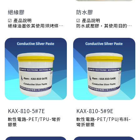
體與環境傷害均較低，屬於
體與環境傷害均較低，屬於
對環境友善之產品
對環境友善之產品
絕緣膠
防水膠
（environmental
（environmental
friendly products）。
friendly products）。
☑ 產品說明
☑ 產品說明
依使用之導電粒子分類，可
依使用之導電粒子分類，可
絕緣油墨依其使用烘烤條件
防水感壓膠，其使用目的為
分為銀漿（銀墨）、碳漿
分為銀漿（銀墨）、碳漿
之不同，可分為兩大類：烘
將按鍵開關軟板接合後達防
（碳墨）與銀碳漿（銀碳
（碳墨）與銀碳漿（銀碳
烤型絕緣油墨及紫外線硬化
水及耐壓效果，主要應用於
墨）三類。
墨）三類。
型絕緣油墨
電腦大小鍵盤製程之需求。
烘烤型絕緣油墨：
產品編號
產品編號
此類型油墨通常提供之顏色
產品編號
外觀顏色
外觀顏色
為無色、綠色及藍色，以上
外觀顏色
表面電阻
表面電阻
顏色又可分為透明或霧面之
固含wt%
mΩ/□/mil
Ω/□/mil
型式，必要時可依客戶需求
粘度cps @25℃
鉛筆硬度
鉛筆硬度
調製成其他顏色。
90o剝離強度
附著力
附著力
烘烤型絕緣油墨由於含有溶
硬化劑建議添加量
固含wt%
固含wt%
劑，乾燥後厚度會減少甚
固化條件oven
粘度cps @25℃
粘度cps @25℃
多。此類型油墨較適於作保
建議應用
固化條件oven
固化條件oven
KAX-810-5#7E
KAX-810-5#9E
護層或作防水、絕緣保護
規格書
建議應用
建議應用
用。
規格書
規格書
軟性電路-PET/TPU-彎折
軟性電路-PET/TPU/布料-
銀漿
彎折銀漿
紫外線硬化型絕緣油墨：
此類型油墨通常提供之顏色
為無色霧面、綠色霧面及藍
PSA-739S9