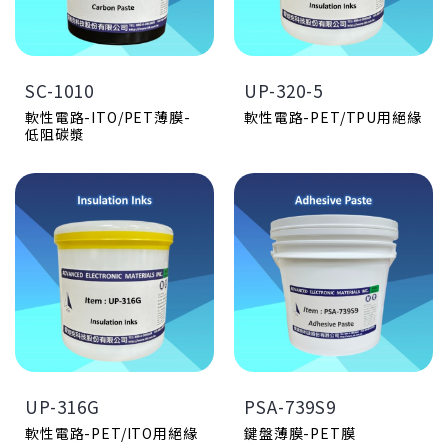
6小時內使用完畢
(FPC)用
120℃/30min
規格書下載點
軟性電路板與薄膜開關用
UP-283
規格書下載點
透明
烘箱120℃/80s 或IR隧道
-
爐120℃/80s或150℃/1
GA-6402F
F
min
SC-1010
UP-320-5
銀黃
C-1011-6
100/100
觸控螢幕、軟性電路板與薄
≦40
黑色
軟性電路-ITO/PET薄膜-
軟性電路-PET/TPU用絕緣
~39%
膜開關之應用
H
≦ 30
低阻碳漿
13,000±2,000 (cps)
規格書下載
4B
2H
120℃/30min
~78
≧ 90%
膜面保護用
60,000±10,000
48±1
規格書下載點
PSA-739B-5
130℃/30min
25,000±5,000 (cps)
黃色
120℃/30min
51 ± 3
薄膜開關用-拉伸性銀漿
生技產品用
UP-283-3
5,700 ± 800 (cp)
規格書下載點
規格書下載點
透明霧面
≧1,500 gf
250VDC 200MΩ
PET乾膜厚度18 μm~22
(印刷兩層)
μm
GA-668E
GC-1011-6D
H
銀黑
黑色
100/100
1.5 wt%~2.0 wt%
≦13
≦ 50
~41%
加入硬化劑之產品請於加入
F
45,000±5,000 (cps)
6小時內使用完畢
4B
≦ 2B
120℃/30min
烘箱120℃/80s 或IR隧道
~78
通用型，絕緣性佳
爐120℃/80s或150℃/1
60,000±10,000
≧ 80%
UP-316G
PSA-739S9
規格書下載點
min
130℃/30min
49±1
觸控螢幕、軟性電路板與薄
軟性電路-PET/ITO用絕緣
鍵盤薄膜-PET膜
觸控螢幕用、低温固化
13,000±5,000 (cps)
膜開關之應用